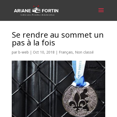
Se rendre au sommet un
pas à la fois
par
b-web
|
Oct 10, 2018
|
Français
,
Non classé